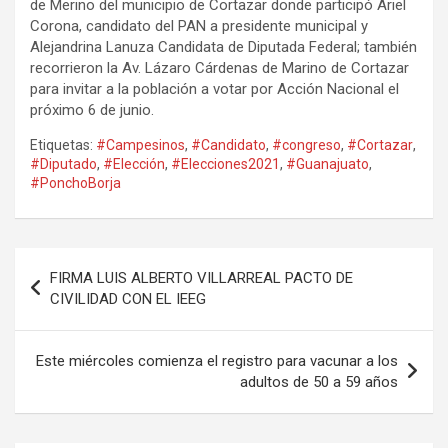
de Merino del municipio de Cortazar donde participó Ariel
Corona, candidato del PAN a presidente municipal y
Alejandrina Lanuza Candidata de Diputada Federal; también
recorrieron la Av. Lázaro Cárdenas de Marino de Cortazar
para invitar a la población a votar por Acción Nacional el
próximo 6 de junio.
Etiquetas:
#Campesinos
,
#Candidato
,
#congreso
,
#Cortazar
,
#Diputado
,
#Elección
,
#Elecciones2021
,
#Guanajuato
,
#PonchoBorja
Navegación
FIRMA LUIS ALBERTO VILLARREAL PACTO DE
de
CIVILIDAD CON EL IEEG
entradas
Este miércoles comienza el registro para vacunar a los
adultos de 50 a 59 años