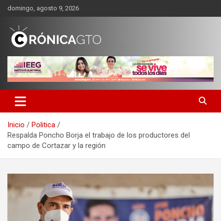
Saltar
domingo, agosto 9, 2026
al
contenido
CRONICA GUANAJUATO
Inicio
Politica
Respalda Poncho Borja el trabajo de los productores del
campo de Cortazar y la región