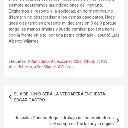
siempre acataremos las indicaciones del instituto.
Exigiremos el respeto a la sociedad, en no mentirles, no
difamar y no desacreditar a los demás candidatos. Hace
unos días también presenté mi declaración 3 de 3 porque
tengo las manos limpias y puedo caminar por esta tierra
con la frente en alto; por una patria ordenada», apuntó Luis
Alberto Villarreal.
Etiquetas:
#Candidato
,
#Elecciones2021
,
#IEEG
,
#LAV
,
#LuisAlberto
,
#SanMiguel
,
#Villareal
Navegación
EL 6 DE JUNIO SERÁ LA VERDADERA ENCUESTA:
de
EDGAR CASTRO
entradas
Respalda Poncho Borja el trabajo de los productores
del campo de Cortazar y la región