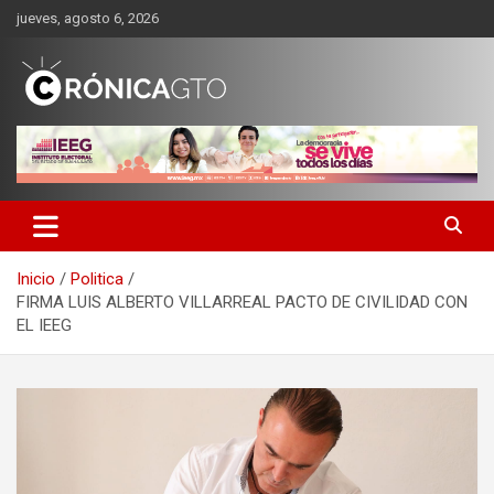
Saltar
jueves, agosto 6, 2026
al
contenido
CRONICA GUANAJUATO
Inicio
Politica
FIRMA LUIS ALBERTO VILLARREAL PACTO DE CIVILIDAD CON
EL IEEG