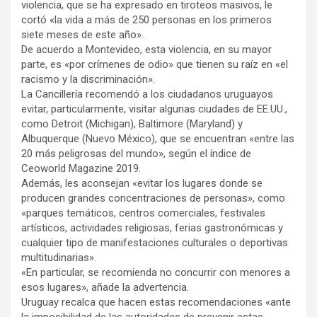
violencia, que se ha expresado en tiroteos masivos, le
cortó «la vida a más de 250 personas en los primeros
siete meses de este año».
De acuerdo a Montevideo, esta violencia, en su mayor
parte, es «por crímenes de odio» que tienen su raíz en «el
racismo y la discriminación».
La Cancillería recomendó a los ciudadanos uruguayos
evitar, particularmente, visitar algunas ciudades de EE.UU.,
como Detroit (Michigan), Baltimore (Maryland) y
Albuquerque (Nuevo México), que se encuentran «entre las
20 más peligrosas del mundo», según el índice de
Ceoworld Magazine 2019.
Además, les aconsejan «evitar los lugares donde se
producen grandes concentraciones de personas», como
«parques temáticos, centros comerciales, festivales
artísticos, actividades religiosas, ferias gastronómicas y
cualquier tipo de manifestaciones culturales o deportivas
multitudinarias».
«En particular, se recomienda no concurrir con menores a
esos lugares», añade la advertencia.
Uruguay recalca que hacen estas recomendaciones «ante
la imposibilidad de las autoridades de prevenir estas