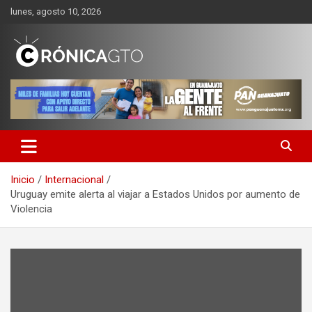
Saltar
lunes, agosto 10, 2026
al
contenido
CRONICA GUANAJUATO
Inicio
Internacional
Uruguay emite alerta al viajar a Estados Unidos por aumento de
Violencia