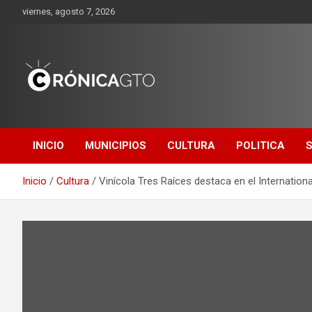
Saltar
viernes, agosto 7, 2026
al
contenido
CRONICA
GUANAJUATO
INICIO
MUNICIPIOS
CULTURA
POLITICA
Inicio
Cultura
Vinícola Tres Raíces destaca en el Internatio