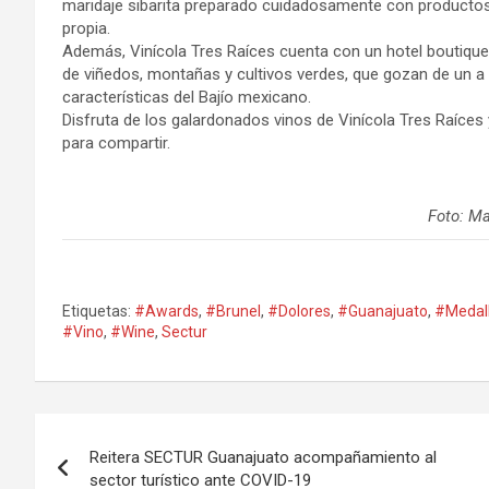
maridaje sibarita preparado cuidadosamente con productos d
propia.
Además, Vinícola Tres Raíces cuenta con un hotel boutique
de viñedos, montañas y cultivos verdes, que gozan de un a v
características del Bajío mexicano.
Disfruta de los galardonados vinos de Vinícola Tres Raíces y
para compartir.
Foto: M
Etiquetas:
#Awards
,
#Brunel
,
#Dolores
,
#Guanajuato
,
#Medal
#Vino
,
#Wine
,
Sectur
Navegación
Reitera SECTUR Guanajuato acompañamiento al
de
sector turístico ante COVID-19