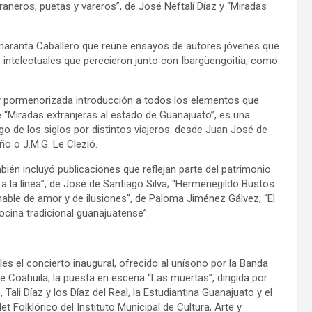
raneros, puetas y vareros”, de José Neftalí Díaz y “Miradas
Amaranta Caballero que reúne ensayos de autores jóvenes que
 e intelectuales que perecieron junto con Ibargüengoitia, como:
 y pormenorizada introducción a todos los elementos que
 “Miradas extranjeras al estado de Guanajuato”, es una
rgo de los siglos por distintos viajeros: desde Juan José de
o o J.M.G. Le Clezió.
ién incluyó publicaciones que reflejan parte del patrimonio
a la línea”, de José de Santiago Silva; “Hermenegildo Bustos.
hable de amor y de ilusiones”, de Paloma Jiménez Gálvez; “El
ocina tradicional guanajuatense”.
es el concierto inaugural, ofrecido al unísono por la Banda
Coahuila; la puesta en escena “Las muertas”, dirigida por
Tali Díaz y los Díaz del Real, la Estudiantina Guanajuato y el
et Folklórico del Instituto Municipal de Cultura, Arte y