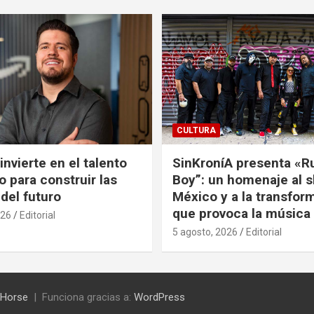
CULTURA
nvierte en el talento
SinKroníA presenta «R
 para construir las
Boy”: un homenaje al s
 del futuro
México y a la transfor
que provoca la música
026
Editorial
5 agosto, 2026
Editorial
Horse
Funciona gracias a:
WordPress