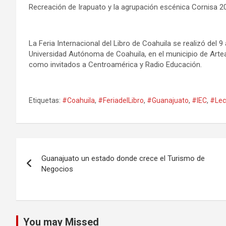
Recreación de Irapuato y la agrupación escénica Cornisa 20
La Feria Internacional del Libro de Coahuila se realizó del 9
Universidad Autónoma de Coahuila, en el municipio de Arte
como invitados a Centroamérica y Radio Educación.
Etiquetas:
#Coahuila
,
#FeriadelLibro
,
#Guanajuato
,
#IEC
,
#Lec
Navegación
Guanajuato un estado donde crece el Turismo de
de
Negocios
entradas
You may Missed