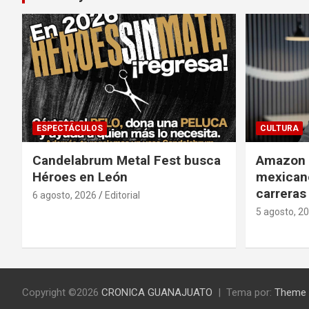
ESPECTÁCULOS
CULTURA
Candelabrum Metal Fest busca
Amazon i
Héroes en León
mexicano
carreras
6 agosto, 2026
Editorial
5 agosto, 2
Copyright ©2026
CRONICA GUANAJUATO
Tema por:
Theme 