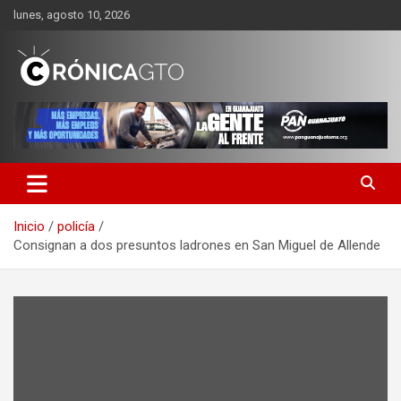
Saltar
lunes, agosto 10, 2026
al
contenido
CRONICA GUANAJUATO
Inicio
policía
Consignan a dos presuntos ladrones en San Miguel de Allende