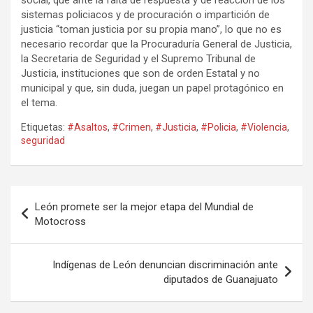
social, que ante la falta de respuesta y de reacción de los
sistemas policiacos y de procuración o impartición de
justicia “toman justicia por su propia mano”, lo que no es
necesario recordar que la Procuraduría General de Justicia,
la Secretaria de Seguridad y el Supremo Tribunal de
Justicia, instituciones que son de orden Estatal y no
municipal y que, sin duda, juegan un papel protagónico en
el tema.
Etiquetas:
#Asaltos
,
#Crimen
,
#Justicia
,
#Policia
,
#Violencia
,
seguridad
Navegación
León promete ser la mejor etapa del Mundial de
de
Motocross
entradas
Indígenas de León denuncian discriminación ante
diputados de Guanajuato