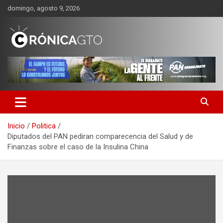
Saltar
domingo, agosto 9, 2026
al
contenido
CRONICA GUANAJUATO
Inicio
Politica
Diputados del PAN pediran comparecencia del Salud y de
Finanzas sobre el caso de la Insulina China