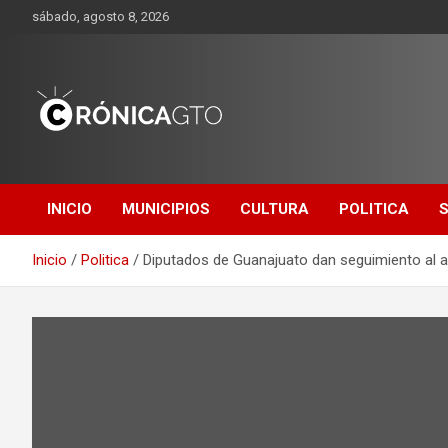
Saltar
sábado, agosto 8, 2026
al
contenido
CRONICA
GUANAJUATO
INICIO
MUNICIPIOS
CULTURA
POLITICA
Inicio
Politica
Diputados de Guanajuato dan seguimiento al aná