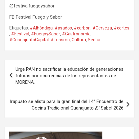
@festivalfuegoysabor
FB Festival Fuego y Sabor
Etiquetas:
#Alhóndiga
,
#asados
,
#carbon
,
#Cerveza
,
#cortes
,
#Festival
,
#FuegoySabor
,
#Gastronomía
,
#GuanajuatoCapital
,
#Turismo
,
Cultura
,
Sectur
Navegación
Urge PAN no sacrificar la educación de generaciones
de
futuras por ocurrencias de los representantes de
MORENA.
entradas
Irapuato se alista para la gran final del 14° Encuentro de
Cocina Tradicional Guanajuato ¡Sí Sabe! 2026