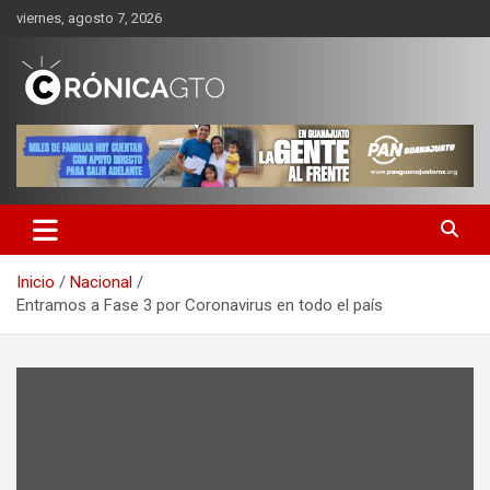
Saltar
viernes, agosto 7, 2026
al
contenido
CRONICA GUANAJUATO
Inicio
Nacional
Entramos a Fase 3 por Coronavirus en todo el país