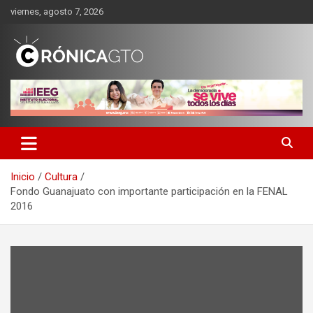
Saltar
viernes, agosto 7, 2026
al
contenido
CRONICA GUANAJUATO
Inicio
Cultura
Fondo Guanajuato con importante participación en la FENAL
2016