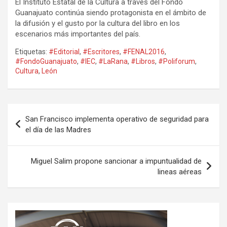
El Instituto Estatal de la Cultura a través del Fondo
Guanajuato continúa siendo protagonista en el ámbito de
la difusión y el gusto por la cultura del libro en los
escenarios más importantes del país.
Etiquetas:
#Editorial
,
#Escritores
,
#FENAL2016
,
#FondoGuanajuato
,
#IEC
,
#LaRana
,
#Libros
,
#Poliforum
,
Cultura
,
León
Navegación
San Francisco implementa operativo de seguridad para
de
el día de las Madres
entradas
Miguel Salim propone sancionar a impuntualidad de
lineas aéreas