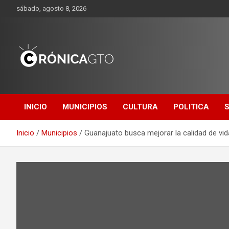
Saltar
sábado, agosto 8, 2026
al
contenido
CRONICA
GUANAJUATO
INICIO
MUNICIPIOS
CULTURA
POLITICA
Inicio
Municipios
Guanajuato busca mejorar la calidad de vi