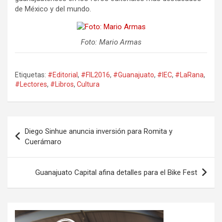
de México y del mundo.
Foto: Mario Armas
Etiquetas:
#Editorial
,
#FIL2016
,
#Guanajuato
,
#IEC
,
#LaRana
,
#Lectores
,
#Libros
,
Cultura
Navegación
Diego Sinhue anuncia inversión para Romita y
de
Cuerámaro
entradas
Guanajuato Capital afina detalles para el Bike Fest