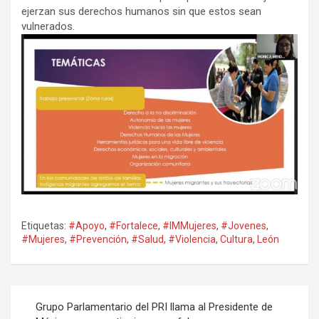
ejerzan sus derechos humanos sin que estos sean
vulnerados.
Etiquetas:
#Apoyo
,
#Fortalece
,
#IMMujeres
,
#Jovenes
,
#Mujeres
,
#Prevención
,
#Salud
,
#Violencia
,
Cultura
,
León
Navegación
Grupo Parlamentario del PRI llama al Presidente de
de