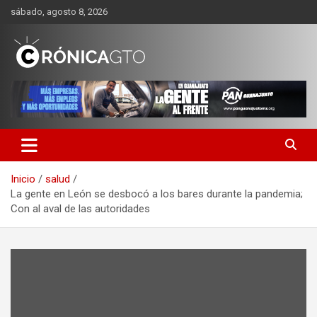
Saltar
sábado, agosto 8, 2026
al
contenido
CRONICA GUANAJUATO
Inicio
salud
La gente en León se desbocó a los bares durante la pandemia;
Con al aval de las autoridades