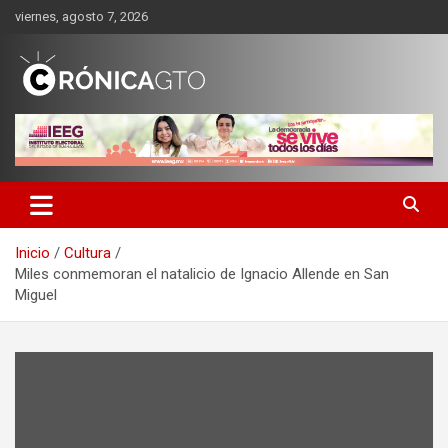
Saltar
viernes, agosto 7, 2026
al
contenido
CRONICA GUANAJUATO
Inicio
Cultura
Miles conmemoran el natalicio de Ignacio Allende en San
Miguel