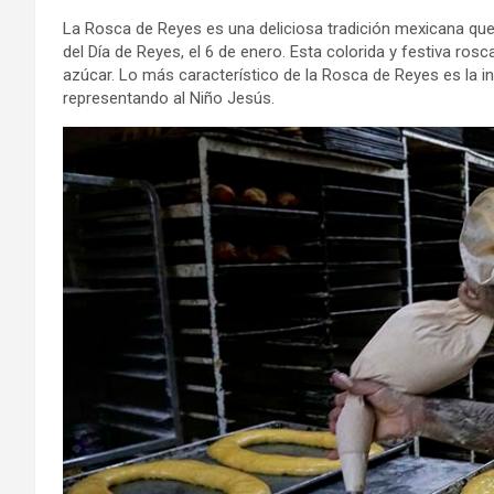
La Rosca de Reyes es una deliciosa tradición mexicana que m
del Día de Reyes, el 6 de enero. Esta colorida y festiva ros
azúcar. Lo más característico de la Rosca de Reyes es la i
representando al Niño Jesús.