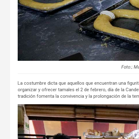
Foto:; M
La costumbre dicta que aquellos que encuentran una figurit
organizar y ofrecer tamales el 2 de febrero, día de la Cand
tradición fomenta la convivencia y la prolongación de la t