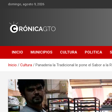
Saltar
domingo, agosto 9, 2026
al
contenido
CRONICA
GUANAJUATO
INICIO
MUNICIPIOS
CULTURA
POLITICA
Inicio
Cultura
Panaderia la Tradicional le pone el Sabor a l