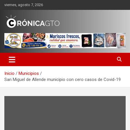
Saltar
viernes, agosto 7, 2026
al
contenido
CRONICA GUANAJUATO
Inicio
Municipios
San Miguel de Allende municipio con cero casos de Covid-19