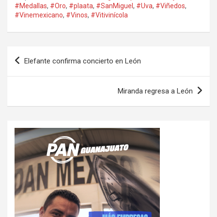
#Medallas
,
#Oro
,
#plaata
,
#SanMiguel
,
#Uva
,
#Viñedos
,
#Vinemexicano
,
#Vinos
,
#Vitivinícola
Navegación
Elefante confirma concierto en León
de
entradas
Miranda regresa a León