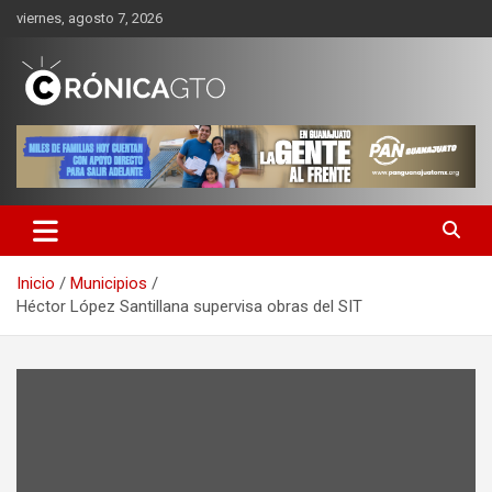
Saltar
viernes, agosto 7, 2026
al
contenido
CRONICA GUANAJUATO
Inicio
Municipios
Héctor López Santillana supervisa obras del SIT