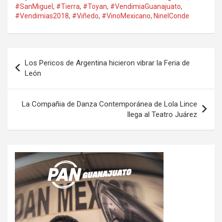
#SanMiguel
,
#Tierra
,
#Toyan
,
#VendimiaGuanajuato
,
#Vendimias2018
,
#Viñedo
,
#VinoMexicano
,
NinelConde
Navegación
Los Pericos de Argentina hicieron vibrar la Feria de
de
León
entradas
La Compañia de Danza Contemporánea de Lola Lince
llega al Teatro Juárez