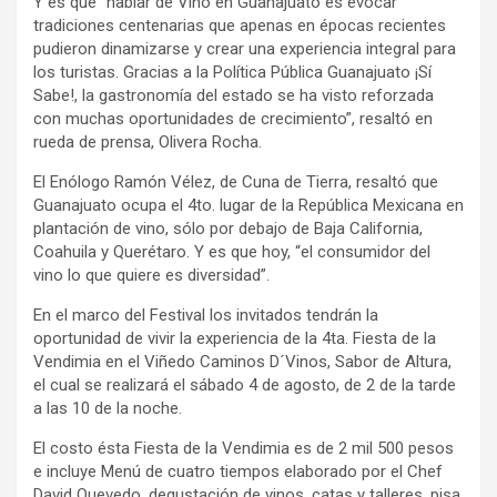
Y es que “hablar de Vino en Guanajuato es evocar
tradiciones centenarias que apenas en épocas recientes
pudieron dinamizarse y crear una experiencia integral para
los turistas. Gracias a la Política Pública Guanajuato ¡Sí
Sabe!, la gastronomía del estado se ha visto reforzada
con muchas oportunidades de crecimiento”, resaltó en
rueda de prensa, Olivera Rocha.
El Enólogo Ramón Vélez, de Cuna de Tierra, resaltó que
Guanajuato ocupa el 4to. lugar de la República Mexicana en
plantación de vino, sólo por debajo de Baja California,
Coahuila y Querétaro. Y es que hoy, “el consumidor del
vino lo que quiere es diversidad”.
En el marco del Festival los invitados tendrán la
oportunidad de vivir la experiencia de la 4ta. Fiesta de la
Vendimia en el Viñedo Caminos D´Vinos, Sabor de Altura,
el cual se realizará el sábado 4 de agosto, de 2 de la tarde
a las 10 de la noche.
El costo ésta Fiesta de la Vendimia es de 2 mil 500 pesos
e incluye Menú de cuatro tiempos elaborado por el Chef
David Quevedo, degustación de vinos, catas y talleres, pisa